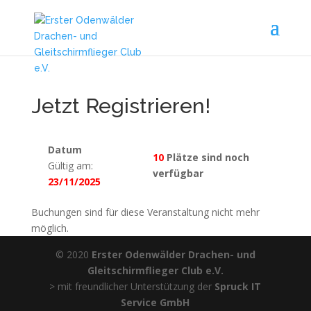
Jetzt Registrieren!
Datum
10
Plätze sind noch
Gültig am:
verfügbar
23/11/2025
Buchungen sind für diese Veranstaltung nicht mehr
möglich.
© 2020
Erster Odenwälder Drachen- und
Gleitschirmflieger Club e.V.
> mit freundlicher Unterstützung der
Spruck IT
Service GmbH