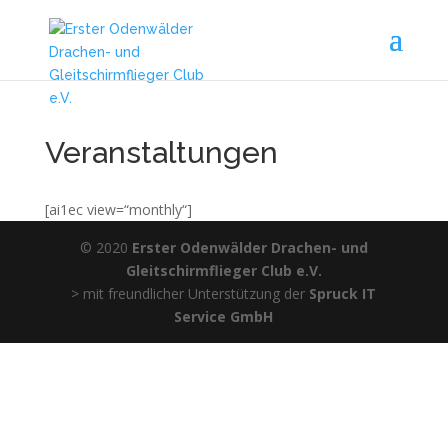
Veranstaltungen
[ai1ec view=“monthly“]
© 2020
Erster Odenwälder Drachen- und
Gleitschirmflieger Club e.V.
> mit freundlicher Unterstützung der
Spruck IT
Service GmbH