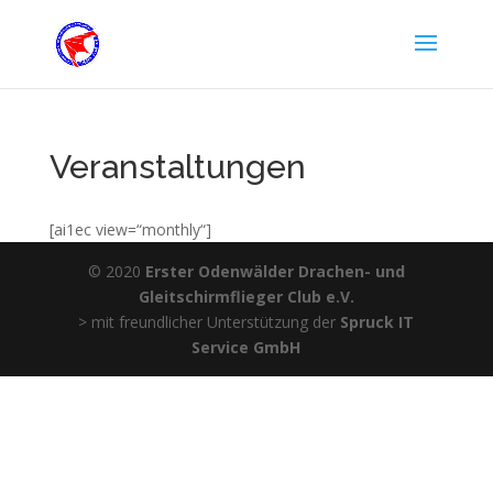
Veranstaltungen
[ai1ec view=“monthly“]
© 2020
Erster Odenwälder Drachen- und
Gleitschirmflieger Club e.V.
> mit freundlicher Unterstützung der
Spruck IT
Service GmbH