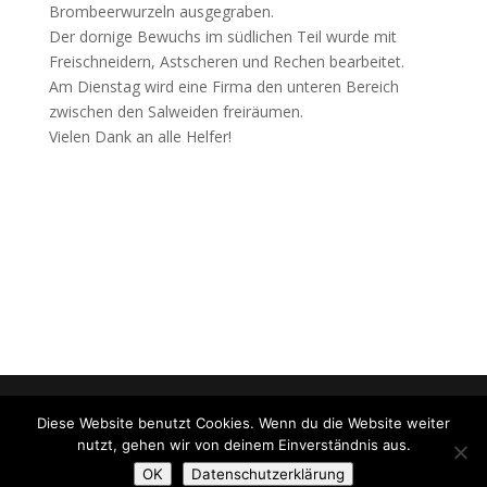
Brombeerwurzeln ausgegraben.
Der dornige Bewuchs im südlichen Teil wurde mit
Freischneidern, Astscheren und Rechen bearbeitet.
Am Dienstag wird eine Firma den unteren Bereich
zwischen den Salweiden freiräumen.
Vielen Dank an alle Helfer!
© 2020
Erster Odenwälder Drachen- und
Diese Website benutzt Cookies. Wenn du die Website weiter
Gleitschirmflieger Club e.V.
nutzt, gehen wir von deinem Einverständnis aus.
> mit freundlicher Unterstützung der
Spruck IT
OK
Datenschutzerklärung
Service GmbH