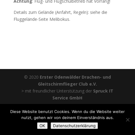
Achtung
: Flug- und Flugschulbetrieb hat Vorrang!
Details zum Gelände (Anfahrt, Regeln): siehe die
Fluggelände-Seite Melibokus.
© 2020
Erster Odenwälder Drachen- und
Gleitschirmflieger Club e.V.
> mit freundlicher Unterstützung der
Spruck IT
Service GmbH
Diese Website benutzt Cookies. Wenn du die Website weiter
nutzt, gehen wir von deinem Einverständnis aus.
OK
Datenschutzerklärung