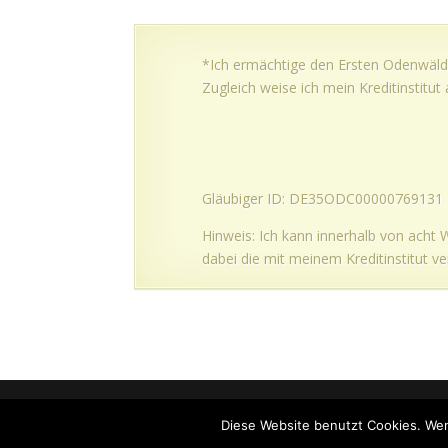
*Ich ermächtige den Ersten Odenwälde
Zugleich weise ich mein Kreditinstit
Gläubiger ID: DE35ODC00000769131
Hinweis: Ich kann innerhalb von acht
dabei die mit meinem Kreditinstitut v
© 2020
Erster Odenwälder Drachen- und Glei
Diese Website benutzt Cookies. Wen
> mit freundlicher Unterstützung der
Spruck IT