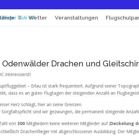
lände
Wetter
Veranstaltungen
Flugschulpa
 Odenwälder Drachen und Gleitschirmf
C interessierst!
tfluggebiet – Erlau ist stark frequentiert. Aufgrund seiner Topograph
iebt, dass es an guten Flugtagen der steigenden Anzahl an Flugbegeis
unser Herz schlägt, hier an seine Grenzen.
Sorgfaltspflicht sind wir gezwungen, die permanent steigende Anzahl
 Zahl von
300
Mitgliedern keine weiteren Mitglieder auf (
Deckelung de
schließlich Drachenflieger mit abgeschlossener Ausbildung. Der Mitg