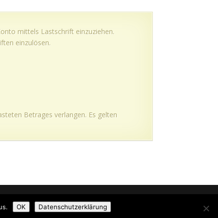
nto mittels Lastschrift einzuziehen.
ften einzulösen.
steten Betrages verlangen. Es gelten
us.
OK
Datenschutzerklärung