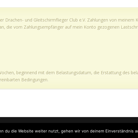
r Drachen- und Gleitschirmflieger Club e.V. Zahlungen von meinem Ko
ut an, die vom Zahlungsempfänger auf mein Konto gezogenen Lastschri
 Wochen, beginnend mit dem Belastungsdatum, die Erstattung des bela
ereinbarten Bedingungen.
tschirmflieger Club e.V.
n du die Website weiter nutzt, gehen wir von deinem Einverständnis a
 Service GmbH