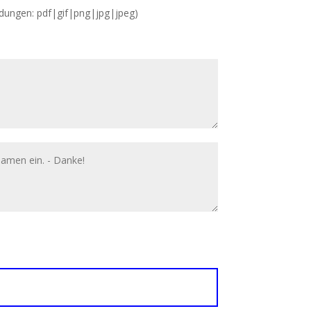
ndungen: pdf|gif|png|jpg|jpeg)