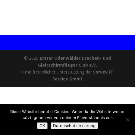
zeig mir mehr!
© 2020
Erster Odenwälder Drachen- und
Gleitschirmflieger Club e.V.
> mit freundlicher Unterstützung der
Spruck IT
Service GmbH
Diese Website benutzt Cookies. Wenn du die Website weiter
nutzt, gehen wir von deinem Einverständnis aus.
OK
Datenschutzerklärung