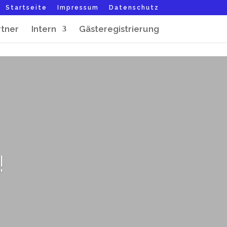
Startseite
Impressum
Datenschutz
rtner
Intern
Gästeregistrierung
!