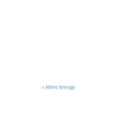
Micha
Zum wiederholten Mal in diesem Jahr haben 
heruntergeschnitten. Da für das Wochenende
nachmittags stattfinden.Leider war dadurch n
« Ältere Einträge