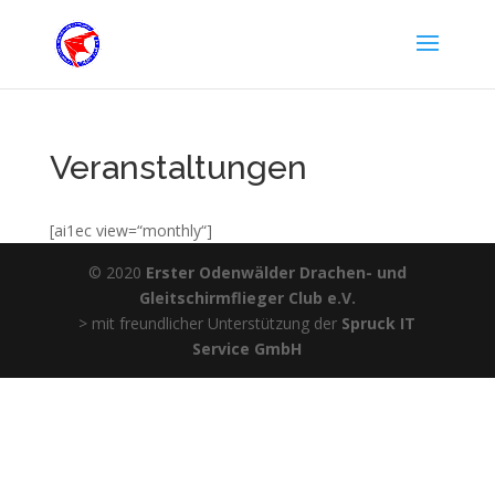
Veranstaltungen
[ai1ec view=“monthly“]
© 2020
Erster Odenwälder Drachen- und
Gleitschirmflieger Club e.V.
> mit freundlicher Unterstützung der
Spruck IT
Service GmbH