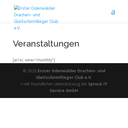
Veranstaltungen
[ai1ec view=“monthly“]
© 2020
Erster Odenwälder Drachen- und
Gleitschirmflieger Club e.V.
> mit freundlicher Unterstützung der
Spruck IT
Service GmbH