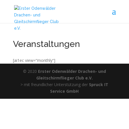
Veranstaltungen
[ai1ec view=“monthly“]
© 2020
Erster Odenwälder Drachen- und
Gleitschirmflieger Club e.V.
> mit freundlicher Unterstützung der
Spruck IT
Service GmbH