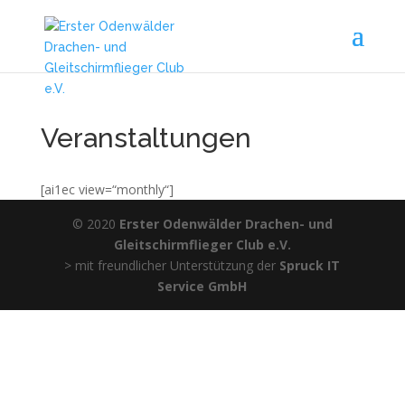
Veranstaltungen
[ai1ec view=“monthly“]
© 2020
Erster Odenwälder Drachen- und
Gleitschirmflieger Club e.V.
> mit freundlicher Unterstützung der
Spruck IT
Service GmbH