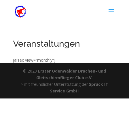
Veranstaltungen
[ai1ec view=“monthly“]
© 2020
Erster Odenwälder Drachen- und
Gleitschirmflieger Club e.V.
> mit freundlicher Unterstützung der
Spruck IT
Service GmbH