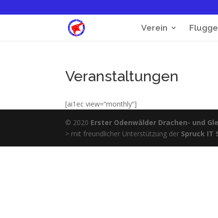
Verein
Flugge
Veranstaltungen
[ai1ec view=“monthly“]
© 2020
Erster Odenwälder Drachen- und Glei
> mit freundlicher Unterstützung der
Spruck IT