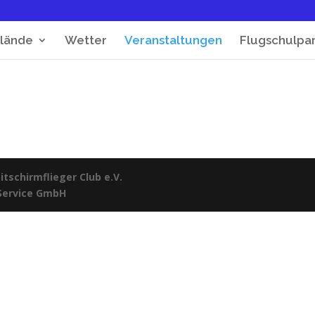
lände
Wetter
Veranstaltungen
Flugschulpa
tschirmflieger Club e.V.
 Service GmbH