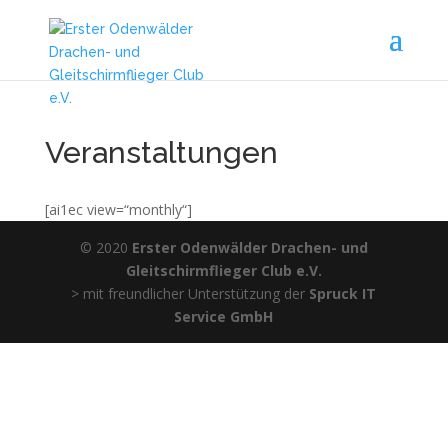
Veranstaltungen
[ai1ec view=“monthly“]
© 2020
Erster Odenwälder Drachen- und
Gleitschirmflieger Club e.V.
> mit freundlicher Unterstützung der
Spruck IT
Service GmbH