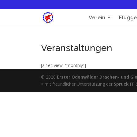
Verein
Flugge
Veranstaltungen
[ai1ec view=“monthly“]
© 2020
Erster Odenwälder Drachen- und Glei
> mit freundlicher Unterstützung der
Spruck IT