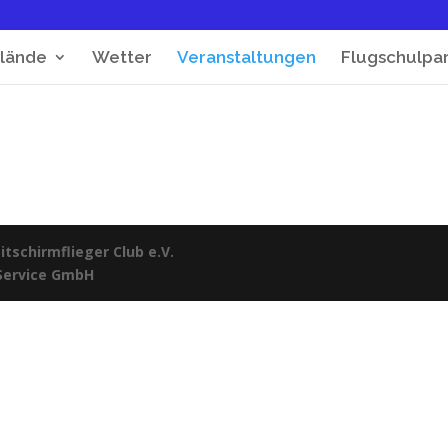
lände
Wetter
Veranstaltungen
Flugschulpa
tschirmflieger Club e.V.
 Service GmbH