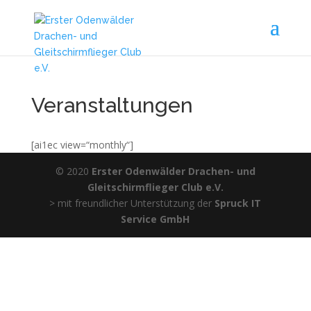
Veranstaltungen
[ai1ec view=“monthly“]
© 2020
Erster Odenwälder Drachen- und
Gleitschirmflieger Club e.V.
> mit freundlicher Unterstützung der
Spruck IT
Service GmbH