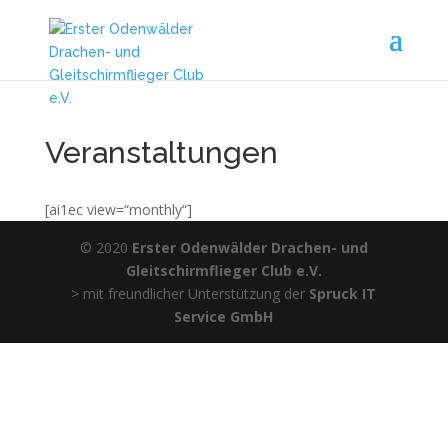
Veranstaltungen
[ai1ec view=“monthly“]
© 2020
Erster Odenwälder Drachen- und
Gleitschirmflieger Club e.V.
> mit freundlicher Unterstützung der
Spruck IT
Service GmbH