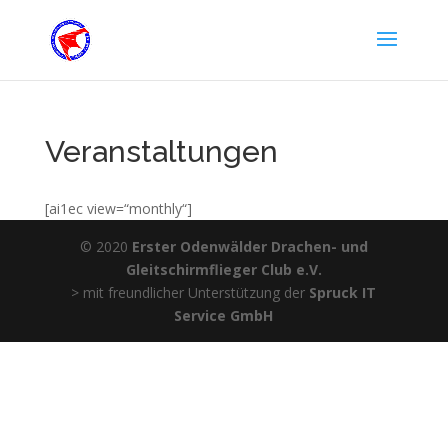
Veranstaltungen
[ai1ec view=“monthly“]
© 2020
Erster Odenwälder Drachen- und
Gleitschirmflieger Club e.V.
> mit freundlicher Unterstützung der
Spruck IT
Service GmbH