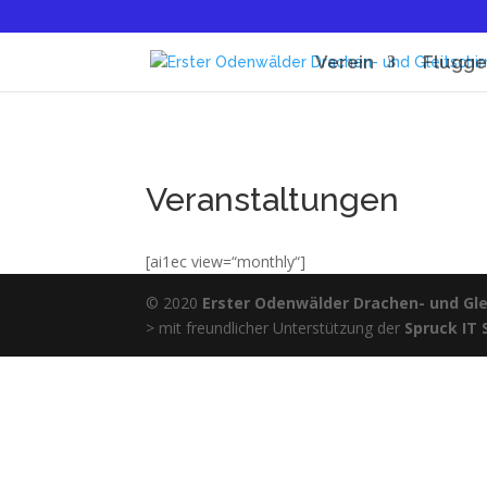
Verein
Flugge
Veranstaltungen
[ai1ec view=“monthly“]
© 2020
Erster Odenwälder Drachen- und Glei
> mit freundlicher Unterstützung der
Spruck IT