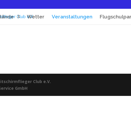
lände
Wetter
Veranstaltungen
Flugschulpa
tschirmflieger Club e.V.
 Service GmbH