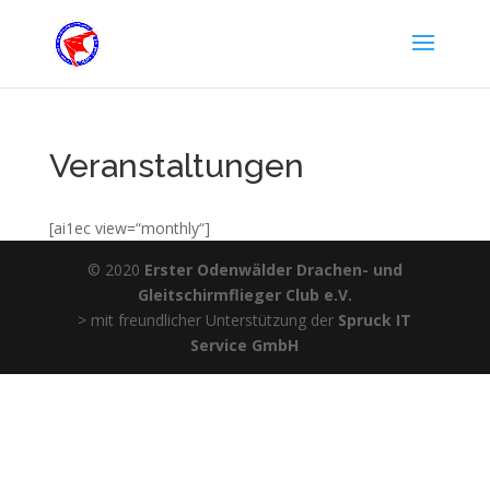
Veranstaltungen
[ai1ec view=“monthly“]
© 2020
Erster Odenwälder Drachen- und
Gleitschirmflieger Club e.V.
> mit freundlicher Unterstützung der
Spruck IT
Service GmbH