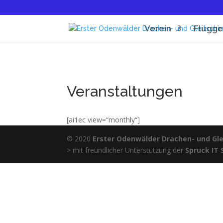
Verein
Flugge
Veranstaltungen
[ai1ec view=“monthly“]
© 2020
Erster Odenwälder Drachen- und Glei
> mit freundlicher Unterstützung der
Spruck IT