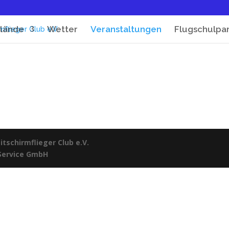
lände
Wetter
Veranstaltungen
Flugschulpa
tschirmflieger Club e.V.
 Service GmbH