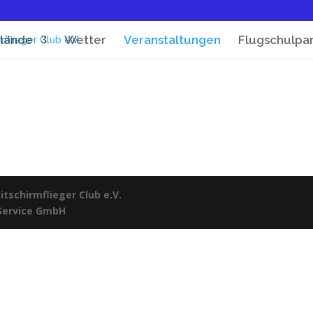
lände
Wetter
Veranstaltungen
Flugschulpa
tschirmflieger Club e.V.
 Service GmbH