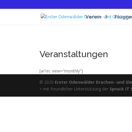
Verein
Flugge
Veranstaltungen
[ai1ec view=“monthly“]
© 2020
Erster Odenwälder Drachen- und Glei
> mit freundlicher Unterstützung der
Spruck IT