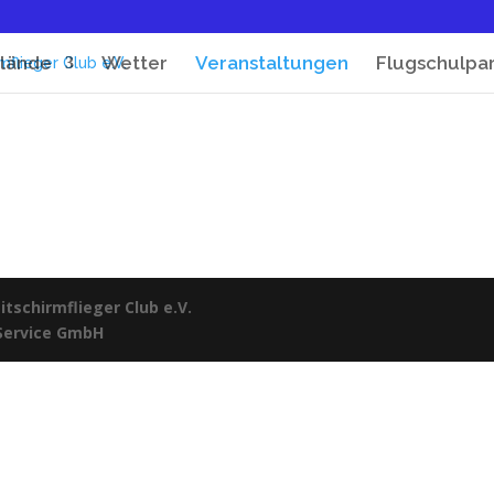
lände
Wetter
Veranstaltungen
Flugschulpa
tschirmflieger Club e.V.
 Service GmbH