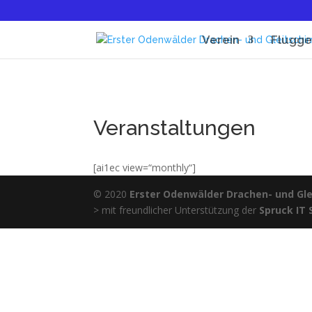
Verein
Flugge
Veranstaltungen
[ai1ec view=“monthly“]
© 2020
Erster Odenwälder Drachen- und Glei
> mit freundlicher Unterstützung der
Spruck IT