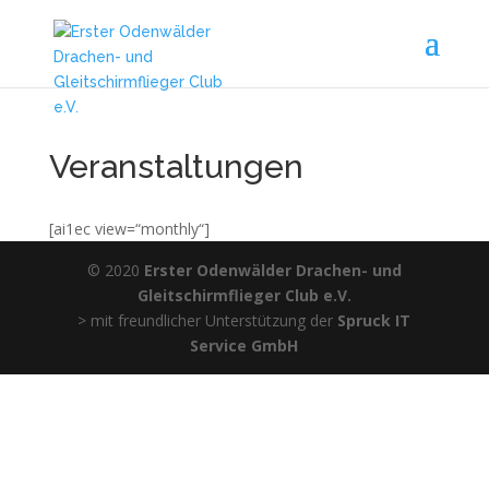
Veranstaltungen
[ai1ec view=“monthly“]
© 2020
Erster Odenwälder Drachen- und
Gleitschirmflieger Club e.V.
> mit freundlicher Unterstützung der
Spruck IT
Service GmbH