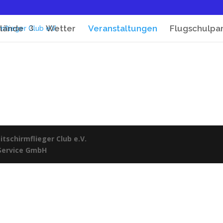
lände
Wetter
Veranstaltungen
Flugschulpa
tschirmflieger Club e.V.
 Service GmbH