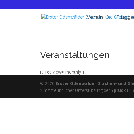
Verein
Flugge
Veranstaltungen
[ai1ec view=“monthly“]
© 2020
Erster Odenwälder Drachen- und Glei
> mit freundlicher Unterstützung der
Spruck IT