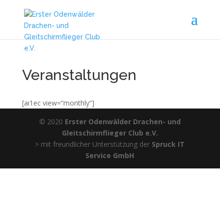
Veranstaltungen
[ai1ec view=“monthly“]
© 2020
Erster Odenwälder Drachen- und
Gleitschirmflieger Club e.V.
> mit freundlicher Unterstützung der
Spruck IT
Service GmbH