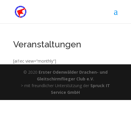
Veranstaltungen
[ai1ec view=“monthly“]
© 2020
Erster Odenwälder Drachen- und
Gleitschirmflieger Club e.V.
> mit freundlicher Unterstützung der
Spruck IT
Service GmbH