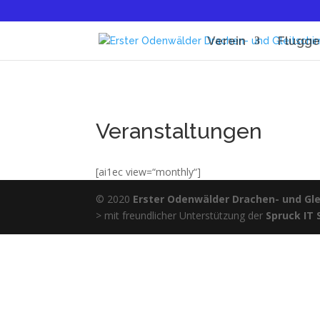
Verein
Flugge
Veranstaltungen
[ai1ec view=“monthly“]
© 2020
Erster Odenwälder Drachen- und Glei
> mit freundlicher Unterstützung der
Spruck IT