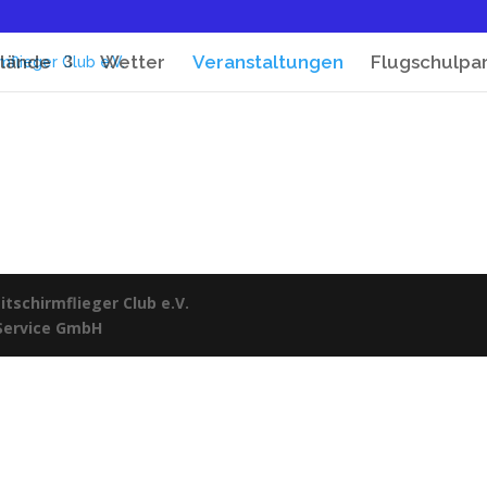
lände
Wetter
Veranstaltungen
Flugschulpa
tschirmflieger Club e.V.
 Service GmbH