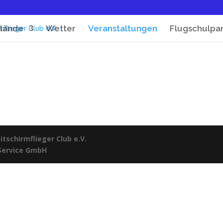
lände
Wetter
Veranstaltungen
Flugschulpa
tschirmflieger Club e.V.
 Service GmbH