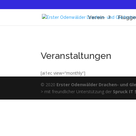
Verein
Flugge
Veranstaltungen
[ai1ec view=“monthly“]
© 2020
Erster Odenwälder Drachen- und Glei
> mit freundlicher Unterstützung der
Spruck IT