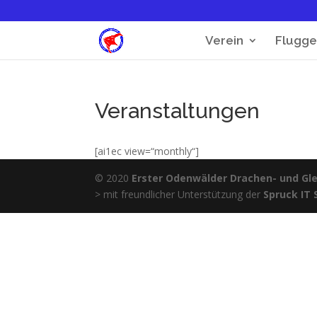
Verein
Flugge
Veranstaltungen
[ai1ec view=“monthly“]
© 2020
Erster Odenwälder Drachen- und Glei
> mit freundlicher Unterstützung der
Spruck IT