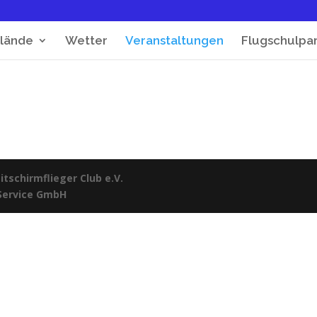
lände
Wetter
Veranstaltungen
Flugschulpa
tschirmflieger Club e.V.
 Service GmbH