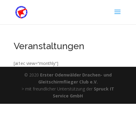
Veranstaltungen
[ai1ec view=“monthly“]
© 2020
Erster Odenwälder Drachen- und
Gleitschirmflieger Club e.V.
> mit freundlicher Unterstützung der
Spruck IT
Service GmbH