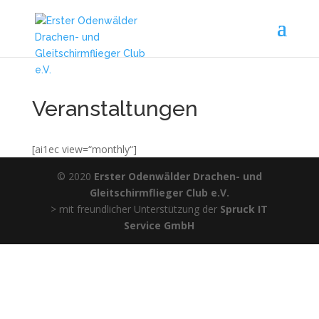
Veranstaltungen
[ai1ec view=“monthly“]
© 2020
Erster Odenwälder Drachen- und
Gleitschirmflieger Club e.V.
> mit freundlicher Unterstützung der
Spruck IT
Service GmbH