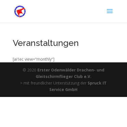
Veranstaltungen
[ai1ec view=“monthly“]
© 2020
Erster Odenwälder Drachen- und
Gleitschirmflieger Club e.V.
> mit freundlicher Unterstützung der
Spruck IT
Service GmbH