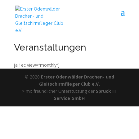
Veranstaltungen
[ai1ec view=“monthly“]
© 2020
Erster Odenwälder Drachen- und
Gleitschirmflieger Club e.V.
> mit freundlicher Unterstützung der
Spruck IT
Service GmbH