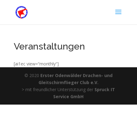
Veranstaltungen
[ai1ec view=“monthly“]
© 2020
Erster Odenwälder Drachen- und
Gleitschirmflieger Club e.V.
> mit freundlicher Unterstützung der
Spruck IT
Service GmbH