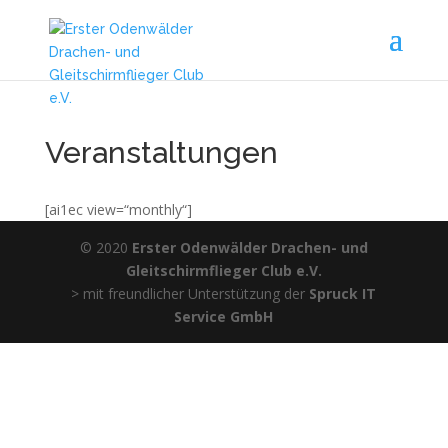
Veranstaltungen
[ai1ec view=“monthly“]
© 2020
Erster Odenwälder Drachen- und
Gleitschirmflieger Club e.V.
> mit freundlicher Unterstützung der
Spruck IT
Service GmbH