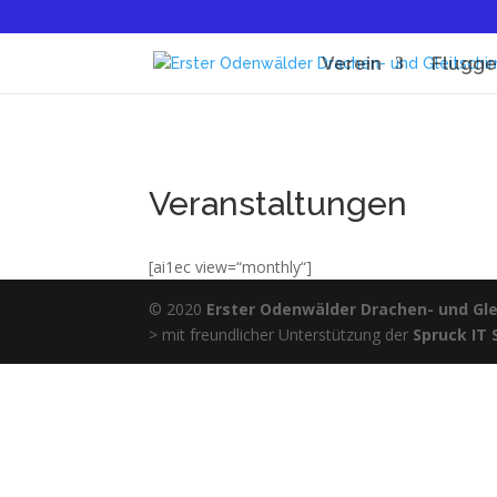
Verein
Flugge
Veranstaltungen
[ai1ec view=“monthly“]
© 2020
Erster Odenwälder Drachen- und Glei
> mit freundlicher Unterstützung der
Spruck IT