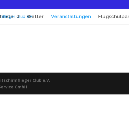
lände
Wetter
Veranstaltungen
Flugschulpa
tschirmflieger Club e.V.
 Service GmbH