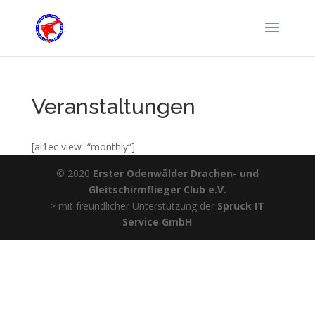
Veranstaltungen
[ai1ec view=“monthly“]
© 2020
Erster Odenwälder Drachen- und
Gleitschirmflieger Club e.V.
> mit freundlicher Unterstützung der
Spruck IT
Service GmbH