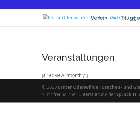
Verein
Flugge
Veranstaltungen
[ai1ec view=“monthly“]
© 2020
Erster Odenwälder Drachen- und Glei
> mit freundlicher Unterstützung der
Spruck IT