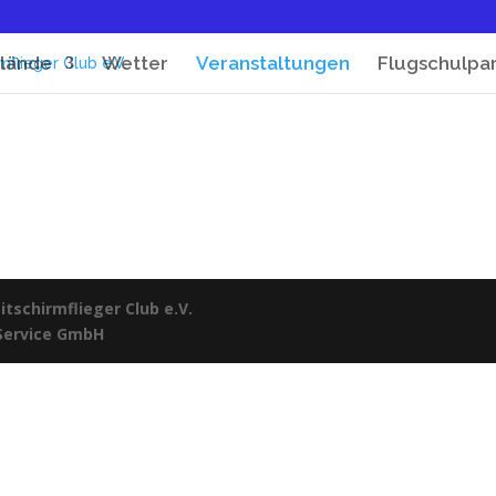
lände
Wetter
Veranstaltungen
Flugschulpa
tschirmflieger Club e.V.
 Service GmbH