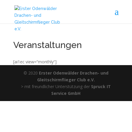
Veranstaltungen
[ai1ec view=“monthly“]
© 2020
Erster Odenwälder Drachen- und
Gleitschirmflieger Club e.V.
> mit freundlicher Unterstützung der
Spruck IT
Service GmbH