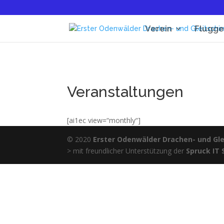
Verein
Flugge
Veranstaltungen
[ai1ec view=“monthly“]
© 2020
Erster Odenwälder Drachen- und Glei
> mit freundlicher Unterstützung der
Spruck IT