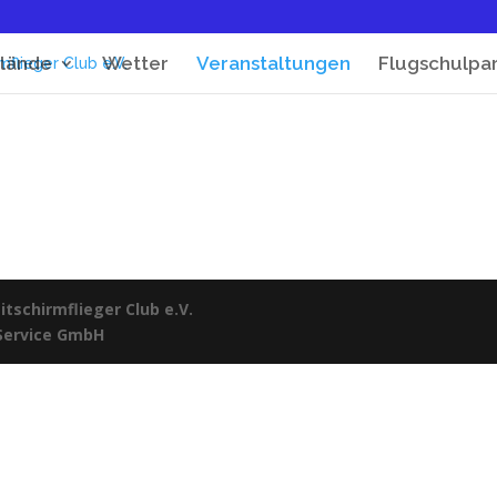
lände
Wetter
Veranstaltungen
Flugschulpa
tschirmflieger Club e.V.
 Service GmbH