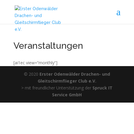
Veranstaltungen
[ai1ec view=“monthly“]
© 2020
Erster Odenwälder Drachen- und
Gleitschirmflieger Club e.V.
> mit freundlicher Unterstützung der
Spruck IT
Service GmbH