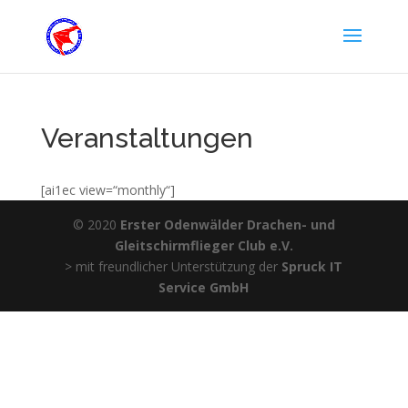
Veranstaltungen
[ai1ec view=“monthly“]
© 2020
Erster Odenwälder Drachen- und
Gleitschirmflieger Club e.V.
> mit freundlicher Unterstützung der
Spruck IT
Service GmbH