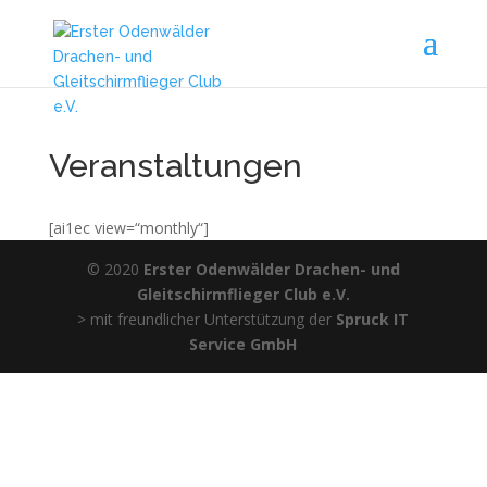
Veranstaltungen
[ai1ec view=“monthly“]
© 2020
Erster Odenwälder Drachen- und
Gleitschirmflieger Club e.V.
> mit freundlicher Unterstützung der
Spruck IT
Service GmbH