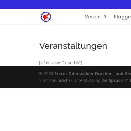
Verein
Flugge
Veranstaltungen
[ai1ec view=“monthly“]
© 2020
Erster Odenwälder Drachen- und Glei
> mit freundlicher Unterstützung der
Spruck IT