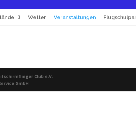
lände
Wetter
Veranstaltungen
Flugschulpa
tschirmflieger Club e.V.
 Service GmbH