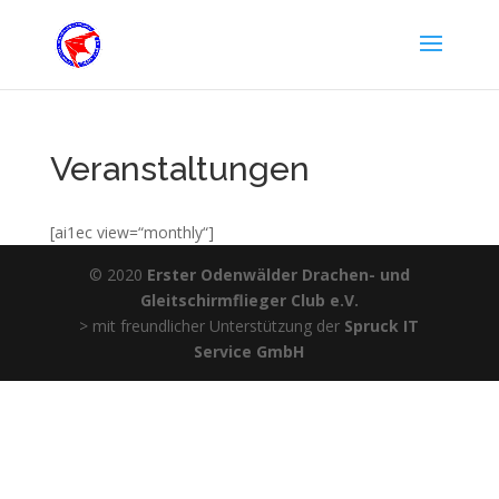
Veranstaltungen
[ai1ec view=“monthly“]
© 2020
Erster Odenwälder Drachen- und
Gleitschirmflieger Club e.V.
> mit freundlicher Unterstützung der
Spruck IT
Service GmbH