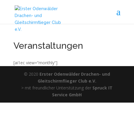
Veranstaltungen
[ai1ec view=“monthly“]
© 2020
Erster Odenwälder Drachen- und
Gleitschirmflieger Club e.V.
> mit freundlicher Unterstützung der
Spruck IT
Service GmbH