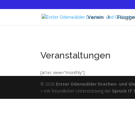
Verein
Flugge
Veranstaltungen
[ai1ec view=“monthly“]
© 2020
Erster Odenwälder Drachen- und Glei
> mit freundlicher Unterstützung der
Spruck IT