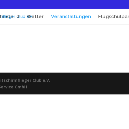
lände
Wetter
Veranstaltungen
Flugschulpa
tschirmflieger Club e.V.
 Service GmbH