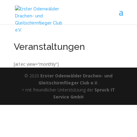
Veranstaltungen
[ai1ec view=“monthly“]
© 2020
Erster Odenwälder Drachen- und
Gleitschirmflieger Club e.V.
> mit freundlicher Unterstützung der
Spruck IT
Service GmbH